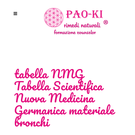
tabella NMG
Tabella Scientifica
Nuova Medicina
Germanica materiale
bronchi