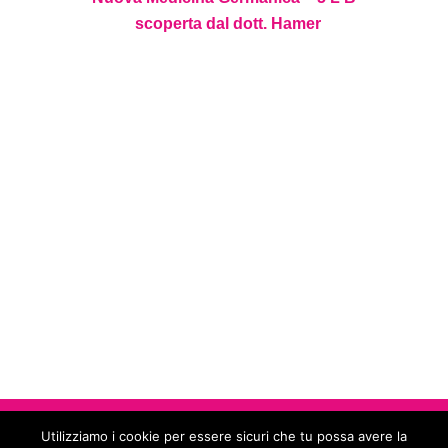
scoperta dal dott. Hamer
Scuola di counseling somatico e formazione professionale in 5
leggi biologiche - Paoki Rimedi Naturali ®
Utilizziamo i cookie per essere sicuri che tu possa avere la