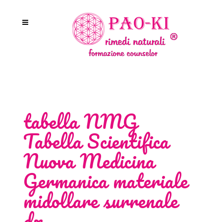
tabella NMG
Tabella Scientifica
Nuova Medicina
Germanica materiale
midollare surrenale
dx