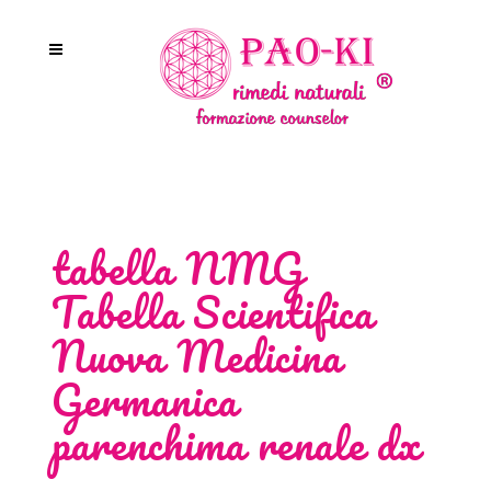
tabella NMG
Tabella Scientifica
Nuova Medicina
Germanica
parenchima renale dx