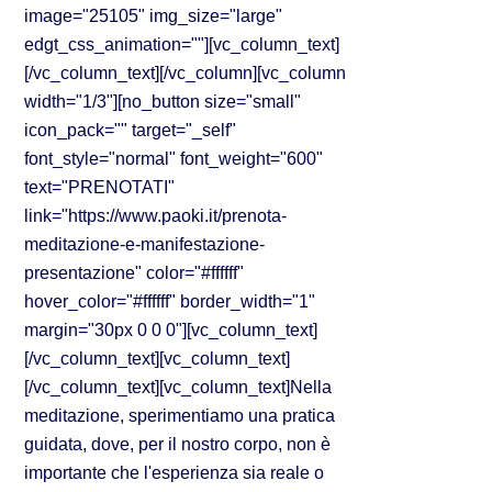
image="25105" img_size="large"
edgt_css_animation=""][vc_column_text]
[/vc_column_text][/vc_column][vc_column
width="1/3"][no_button size="small"
icon_pack="" target="_self"
font_style="normal" font_weight="600"
text="PRENOTATI"
link="https://www.paoki.it/prenota-
meditazione-e-manifestazione-
presentazione" color="#ffffff"
hover_color="#ffffff" border_width="1"
margin="30px 0 0 0"][vc_column_text]
[/vc_column_text][vc_column_text]
[/vc_column_text][vc_column_text]Nella
meditazione, sperimentiamo una pratica
guidata, dove, per il nostro corpo, non è
importante che l'esperienza sia reale o