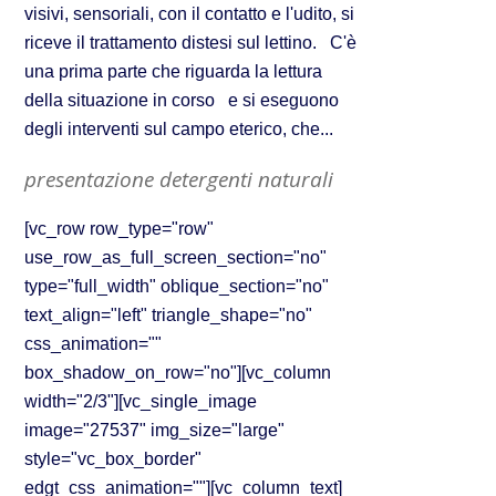
visivi, sensoriali, con il contatto e l'udito, si
riceve il trattamento distesi sul lettino. C'è
una prima parte che riguarda la lettura
della situazione in corso e si eseguono
degli interventi sul campo eterico, che...
presentazione detergenti naturali
[vc_row row_type="row"
use_row_as_full_screen_section="no"
type="full_width" oblique_section="no"
text_align="left" triangle_shape="no"
css_animation=""
box_shadow_on_row="no"][vc_column
width="2/3"][vc_single_image
image="27537" img_size="large"
style="vc_box_border"
edgt_css_animation=""][vc_column_text]