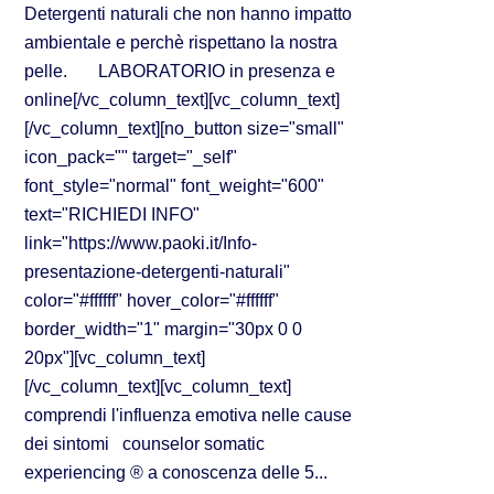
Detergenti naturali che non hanno impatto
ambientale e perchè rispettano la nostra
pelle. LABORATORIO in presenza e
online[/vc_column_text][vc_column_text]
[/vc_column_text][no_button size="small"
icon_pack="" target="_self"
font_style="normal" font_weight="600"
text="RICHIEDI INFO"
link="https://www.paoki.it/Info-
presentazione-detergenti-naturali"
color="#ffffff" hover_color="#ffffff"
border_width="1" margin="30px 0 0
20px"][vc_column_text]
[/vc_column_text][vc_column_text]
comprendi l'influenza emotiva nelle cause
dei sintomi counselor somatic
experiencing ® a conoscenza delle 5...