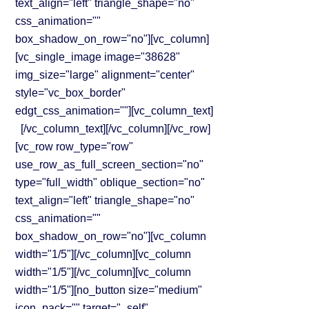
text_align="left" triangle_shape="no"
css_animation=""
box_shadow_on_row="no"][vc_column]
[vc_single_image image="38628"
img_size="large" alignment="center"
style="vc_box_border"
edgt_css_animation=""][vc_column_text]
[/vc_column_text][/vc_column][/vc_row]
[vc_row row_type="row"
use_row_as_full_screen_section="no"
type="full_width" oblique_section="no"
text_align="left" triangle_shape="no"
css_animation=""
box_shadow_on_row="no"][vc_column
width="1/5"][/vc_column][vc_column
width="1/5"][/vc_column][vc_column
width="1/5"][no_button size="medium"
icon_pack="" target="_self"