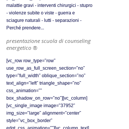
malattie gravi - interventi chirurgici - stupro
- violenze subite o viste - guerra e
sciagure naturali - lutti - separazioni -
Perché prendere...
presentazione scuola di counseling
energetico ®
[vc_row row_type="row"
use_row_as_full_screen_section="no"
type="full_width" oblique_section="no"
text_align="left" triangle_shape="no"
css_animation=""
box_shadow_on_row="no"][vc_column]
[vc_single_image image="37952"
img_size="large" alignment="center"
style="vc_box_border"
edgt_css_animation=""][vc_column_text]