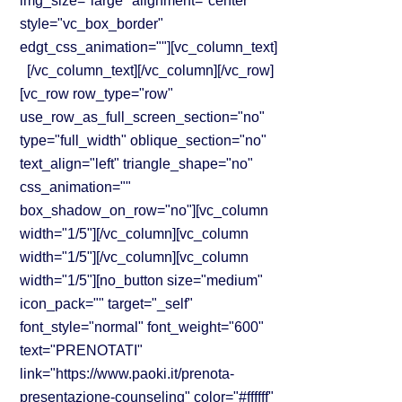
img_size="large" alignment="center"
style="vc_box_border"
edgt_css_animation=""][vc_column_text]
[/vc_column_text][/vc_column][/vc_row]
[vc_row row_type="row"
use_row_as_full_screen_section="no"
type="full_width" oblique_section="no"
text_align="left" triangle_shape="no"
css_animation=""
box_shadow_on_row="no"][vc_column
width="1/5"][/vc_column][vc_column
width="1/5"][/vc_column][vc_column
width="1/5"][no_button size="medium"
icon_pack="" target="_self"
font_style="normal" font_weight="600"
text="PRENOTATI"
link="https://www.paoki.it/prenota-
presentazione-counseling" color="#ffffff"