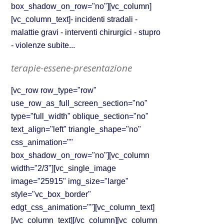
box_shadow_on_row="no"][vc_column]
[vc_column_text]- incidenti stradali -
malattie gravi - interventi chirurgici - stupro
- violenze subite...
terapie-essene-presentazione
[vc_row row_type="row"
use_row_as_full_screen_section="no"
type="full_width" oblique_section="no"
text_align="left" triangle_shape="no"
css_animation=""
box_shadow_on_row="no"][vc_column
width="2/3"][vc_single_image
image="25915" img_size="large"
style="vc_box_border"
edgt_css_animation=""][vc_column_text]
[/vc_column_text][/vc_column][vc_column