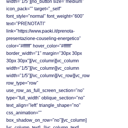
width="1/5"][no_button size="medium"
icon_pack="" target="_self"
font_style="normal" font_weight="600"
text="PRENOTATI"
link="https://www.paoki.it/prenota-
presentazione-couseling-energetico"
color="#ffffff" hover_color="#ffffff"
border_width="1" margin="30px 30px
30px 30px"][/vc_column][vc_column
width="1/5"][/vc_column][vc_column
width="1/5"][/vc_column][/vc_row][vc_row
row_type="row"
use_row_as_full_screen_section="no"
type="full_width" oblique_section="no"
text_align="left" triangle_shape="no"
css_animation=""
box_shadow_on_row="no"][vc_column]
[vc_column_text] [/vc_column_text]