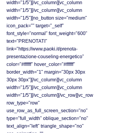
width="1/5"][/vc_column][vc_column
width="1/5"][/vc_column][vc_column
width="1/5"][no_button size="medium"
icon_pack="" target="_self"
font_style="normal" font_weight="600"
text="PRENOTATI"
link="https://www.paoki.it/prenota-
presentazione-couseling-energetico"
color="#ffffff" hover_color="#ffffff"
border_width="1" margin="30px 30px
30px 30px"][/vc_column][vc_column
width="1/5"][/vc_column][vc_column
width="1/5"][/vc_column][/vc_row][vc_row
row_type="row"
use_row_as_full_screen_section="no"
type="full_width" oblique_section="no"
text_align="left" triangle_shape="no"