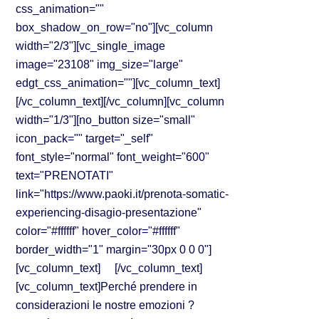
css_animation=""
box_shadow_on_row="no"][vc_column
width="2/3"][vc_single_image
image="23108" img_size="large"
edgt_css_animation=""][vc_column_text]
[/vc_column_text][/vc_column][vc_column
width="1/3"][no_button size="small"
icon_pack="" target="_self"
font_style="normal" font_weight="600"
text="PRENOTATI"
link="https://www.paoki.it/prenota-somatic-
experiencing-disagio-presentazione"
color="#ffffff" hover_color="#ffffff"
border_width="1" margin="30px 0 0 0"]
[vc_column_text] [/vc_column_text]
[vc_column_text]Perché prendere in
considerazioni le nostre emozioni ?