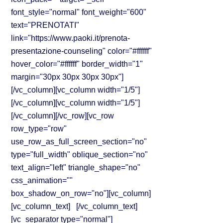
font_style="normal" font_weight="600"
text="PRENOTATI"
link="https://www.paoki.it/prenota-
presentazione-counseling" color="#ffffff"
hover_color="#ffffff" border_width="1"
margin="30px 30px 30px 30px"]
[/vc_column][vc_column width="1/5"]
[/vc_column][vc_column width="1/5"]
[/vc_column][/vc_row][vc_row
row_type="row"
use_row_as_full_screen_section="no"
type="full_width" oblique_section="no"
text_align="left" triangle_shape="no"
css_animation=""
box_shadow_on_row="no"][vc_column]
[vc_column_text] [/vc_column_text]
[vc_separator type="normal"]