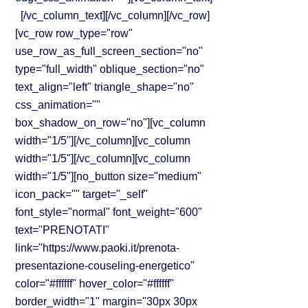
[/vc_column_text][/vc_column][/vc_row]
[vc_row row_type="row"
use_row_as_full_screen_section="no"
type="full_width" oblique_section="no"
text_align="left" triangle_shape="no"
css_animation=""
box_shadow_on_row="no"][vc_column
width="1/5"][/vc_column][vc_column
width="1/5"][/vc_column][vc_column
width="1/5"][no_button size="medium"
icon_pack="" target="_self"
font_style="normal" font_weight="600"
text="PRENOTATI"
link="https://www.paoki.it/prenota-
presentazione-couseling-energetico"
color="#ffffff" hover_color="#ffffff"
border_width="1" margin="30px 30px