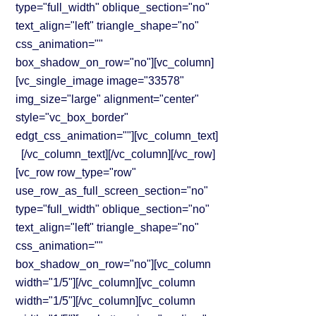
type="full_width" oblique_section="no"
text_align="left" triangle_shape="no"
css_animation=""
box_shadow_on_row="no"][vc_column]
[vc_single_image image="33578"
img_size="large" alignment="center"
style="vc_box_border"
edgt_css_animation=""][vc_column_text]
[/vc_column_text][/vc_column][/vc_row]
[vc_row row_type="row"
use_row_as_full_screen_section="no"
type="full_width" oblique_section="no"
text_align="left" triangle_shape="no"
css_animation=""
box_shadow_on_row="no"][vc_column
width="1/5"][/vc_column][vc_column
width="1/5"][/vc_column][vc_column