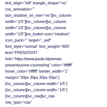
text_align="left" triangle_shape="no"
css_animation=""
box_shadow_on_row="no"][vc_column
width="1/5"][/vc_column][vc_column
width="1/5"][/vc_column][vc_column
width="1/5"][no_button size="medium"
icon_pack="" target="_self"
font_style="normal" font_weight="600"
text="PRENOTATI"
link="https://www.paoki.it/prenota-
presentazione-counseling" color="#ffffff"
hover_color="#ffffff" border_width="1"
margin="30px 30px 30px 30px"]
[/vc_column][vc_column width="1/5"]
[/vc_column][vc_column width="1/5"]
[/vc_column][/vc_row][vc_row
row_type="row"