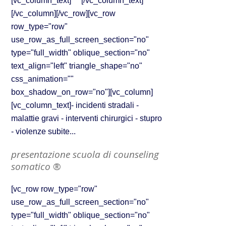
[vc_column_text] [/vc_column_text]
[/vc_column][/vc_row][vc_row
row_type="row"
use_row_as_full_screen_section="no"
type="full_width" oblique_section="no"
text_align="left" triangle_shape="no"
css_animation=""
box_shadow_on_row="no"][vc_column]
[vc_column_text]- incidenti stradali -
malattie gravi - interventi chirurgici - stupro
- violenze subite...
presentazione scuola di counseling
somatico ®
[vc_row row_type="row"
use_row_as_full_screen_section="no"
type="full_width" oblique_section="no"