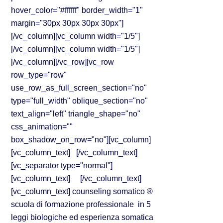
hover_color="#ffffff" border_width="1"
margin="30px 30px 30px 30px"]
[/vc_column][vc_column width="1/5"]
[/vc_column][vc_column width="1/5"]
[/vc_column][/vc_row][vc_row
row_type="row"
use_row_as_full_screen_section="no"
type="full_width" oblique_section="no"
text_align="left" triangle_shape="no"
css_animation=""
box_shadow_on_row="no"][vc_column]
[vc_column_text] [/vc_column_text]
[vc_separator type="normal"]
[vc_column_text] [/vc_column_text]
[vc_column_text] counseling somatico ®
scuola di formazione professionale in 5
leggi biologiche ed esperienza somatica