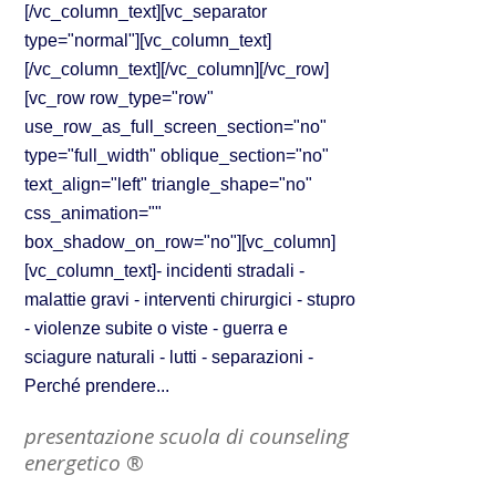
[/vc_column_text][vc_separator
type="normal"][vc_column_text]
[/vc_column_text][/vc_column][/vc_row]
[vc_row row_type="row"
use_row_as_full_screen_section="no"
type="full_width" oblique_section="no"
text_align="left" triangle_shape="no"
css_animation=""
box_shadow_on_row="no"][vc_column]
[vc_column_text]- incidenti stradali -
malattie gravi - interventi chirurgici - stupro
- violenze subite o viste - guerra e
sciagure naturali - lutti - separazioni -
Perché prendere...
presentazione scuola di counseling
energetico ®