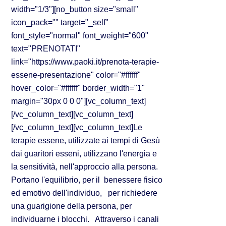
width="1/3"][no_button size="small"
icon_pack="" target="_self"
font_style="normal" font_weight="600"
text="PRENOTATI"
link="https://www.paoki.it/prenota-terapie-
essene-presentazione" color="#ffffff"
hover_color="#ffffff" border_width="1"
margin="30px 0 0 0"][vc_column_text]
[/vc_column_text][vc_column_text]
[/vc_column_text][vc_column_text]Le
terapie essene, utilizzate ai tempi di Gesù
dai guaritori esseni, utilizzano l'energia e
la sensitività, nell'approccio alla persona.
Portano l'equilibrio, per il benessere fisico
ed emotivo dell'individuo, per richiedere
una guarigione della persona, per
individuarne i blocchi. Attraverso i canali