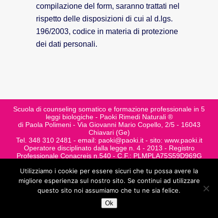
compilazione del form, saranno trattati nel
rispetto delle disposizioni di cui al d.lgs.
196/2003, codice in materia di protezione
dei dati personali.
Scuola di counseling somatico e formazione professionale in 5
leggi biologiche - Paoki Rimedi Naturali ®
di Paola Polimeni - Via Giovanni Mario Copello, 2/5 - 16043
Chiavari (Ge)
Tel. 348 310 2481 - email: paoki@paoki.it - sito: www.paoki.it
Operatore disciplinato dalla legge n. 4 - 2013 - Registro
Professionale Conacreis n.540 - C.F.: PLMPLA75S59D969G
Utilizziamo i cookie per essere sicuri che tu possa avere la
migliore esperienza sul nostro sito. Se continui ad utilizzare
questo sito noi assumiamo che tu ne sia felice.
Ok