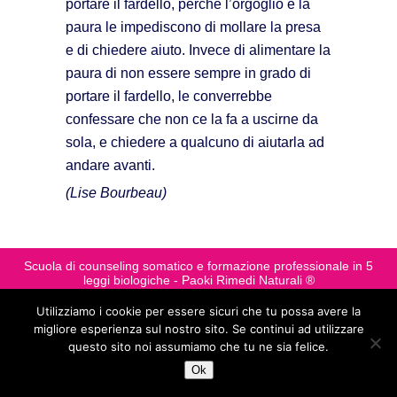
portare il fardello, perché l’orgoglio e la
paura le impediscono di mollare la presa
e di chiedere aiuto. Invece di alimentare la
paura di non essere sempre in grado di
portare il fardello, le converrebbe
confessare che non ce la fa a uscirne da
sola, e chiedere a qualcuno di aiutarla ad
andare avanti.
(Lise Bourbeau)
Scuola di counseling somatico e formazione professionale in 5
leggi biologiche - Paoki Rimedi Naturali ®
di Paola Polimeni - Via Giovanni Mario Copello, 2/5 - 16043
Chiavari (Ge)
Utilizziamo i cookie per essere sicuri che tu possa avere la
Tel. 348 310 2481 - email: paoki@paoki.it - sito: www.paoki.it
migliore esperienza sul nostro sito. Se continui ad utilizzare
Operatore disciplinato dalla legge n. 4 - 2013 - Registro
questo sito noi assumiamo che tu ne sia felice.
Professionale Conacreis n.540 - C.F.: PLMPLA75S59D969G
Ok