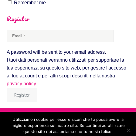
Remember me
Register
A password will be sent to your email address.
I tuoi dati personali verranno utilizzati per supportare la
tua esperienza su questo sito web, per gestire l'accesso
al tuo account e per altri scopi descritti nella nostra
privacy policy
.
Scuola di counseling somatico e formazione professionale in 5
leggi biologiche - Paoki Rimedi Naturali ®
Utilizziamo i cookie per essere sicuri che tu possa avere la
di Paola Polimeni - Via Giovanni Mario Copello, 2/5 - 16043
migliore esperienza sul nostro sito. Se continui ad utilizzare
Chiavari (Ge)
questo sito noi assumiamo che tu ne sia felice.
Tel. 348 310 2481 - email: paoki@paoki.it - sito: www.paoki.it