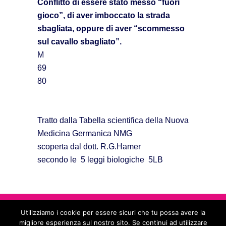
Conflitto di essere stato messo “fuori
gioco”, di aver imboccato la strada
sbagliata, oppure di aver “scommesso
sul cavallo sbagliato”.
M
69
80
Tratto dalla Tabella scientifica della Nuova
Medicina Germanica NMG
scoperta dal dott. R.G.Hamer
secondo le 5 leggi biologiche 5LB
Scuola di counseling somatico e formazione professionale in 5
leggi biologiche - Paoki Rimedi Naturali ®
Utilizziamo i cookie per essere sicuri che tu possa avere la
di Paola Polimeni - Via Giovanni Mario Copello, 2/5 - 16043
migliore esperienza sul nostro sito. Se continui ad utilizzare