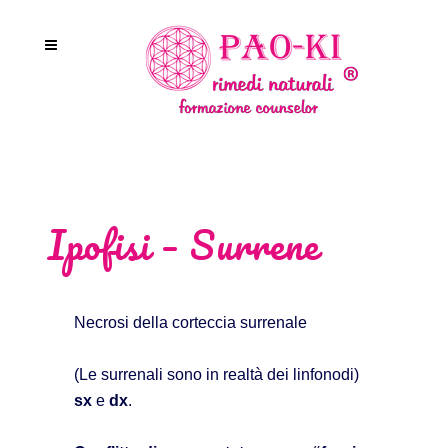
Ipofisi – Surrene
Necrosi della corteccia surrenale
(Le surrenali sono in realtà dei linfonodi)
sx
e
dx
.