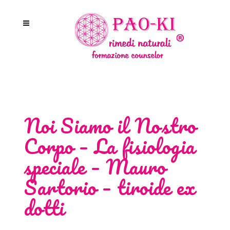
Noi Siamo il Nostro
Corpo – La fisiologia
speciale – Mauro
Sartorio – tiroide ex
dotti