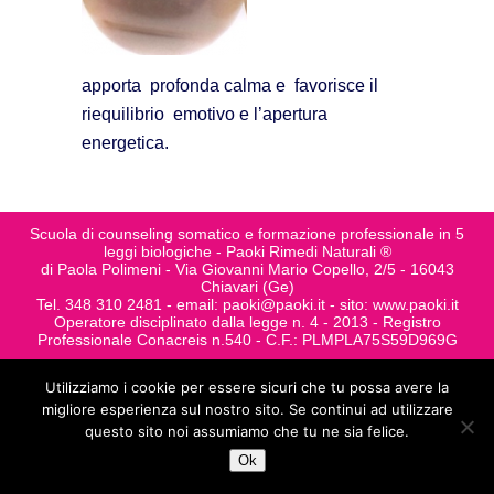
apporta profonda calma e favorisce il
riequilibrio emotivo e l’apertura
energetica.
Scuola di counseling somatico e formazione professionale in 5
leggi biologiche - Paoki Rimedi Naturali ®
di Paola Polimeni - Via Giovanni Mario Copello, 2/5 - 16043
Chiavari (Ge)
Tel. 348 310 2481 - email: paoki@paoki.it - sito: www.paoki.it
Operatore disciplinato dalla legge n. 4 - 2013 - Registro
Professionale Conacreis n.540 - C.F.: PLMPLA75S59D969G
Utilizziamo i cookie per essere sicuri che tu possa avere la
migliore esperienza sul nostro sito. Se continui ad utilizzare
questo sito noi assumiamo che tu ne sia felice.
Ok