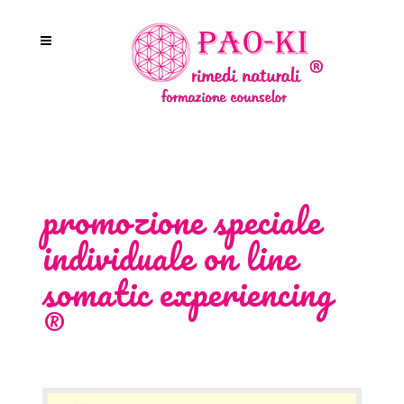
promozione speciale
individuale on line
somatic experiencing
®