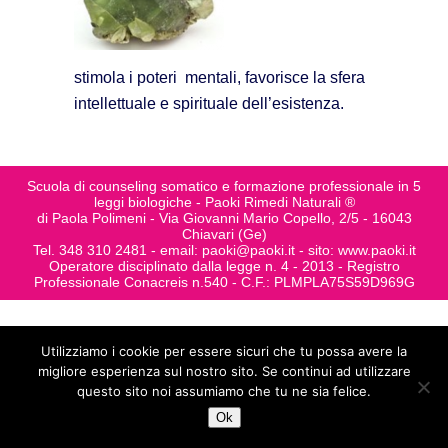
stimola i poteri mentali, favorisce la sfera
intellettuale e spirituale dell’esistenza.
Scuola di counseling somatico e formazione professionale in 5
leggi biologiche - Paoki Rimedi Naturali ®
di Paola Polimeni - Via Giovanni Mario Copello, 2/5 - 16043
Chiavari (Ge)
Tel. 348 310 2481 - email: paoki@paoki.it - sito: www.paoki.it
Operatore disciplinato dalla legge n. 4 - 2013 - Registro
Professionale Conacreis n.540 - C.F.: PLMPLA75S59D969G
Utilizziamo i cookie per essere sicuri che tu possa avere la
migliore esperienza sul nostro sito. Se continui ad utilizzare
questo sito noi assumiamo che tu ne sia felice.
Ok