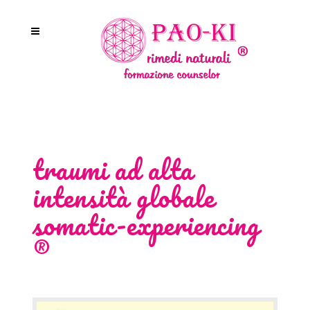
traumi ad alta
intensità globale
somatic-experiencing
®